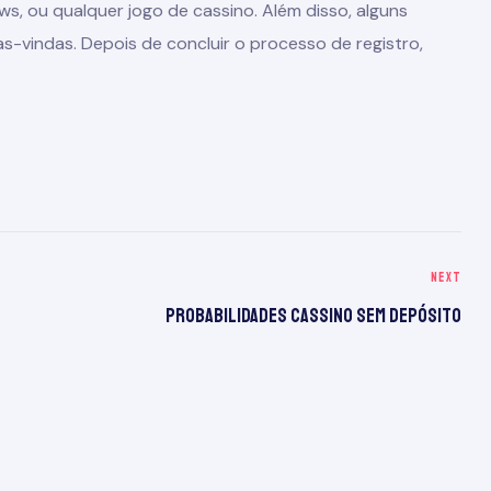
 ou qualquer jogo de cassino. Além disso, alguns
vindas. Depois de concluir o processo de registro,
NEXT
Probabilidades Cassino Sem Depósito