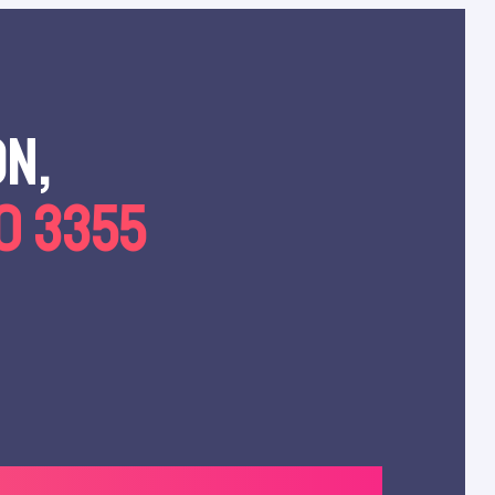
on,
00 3355