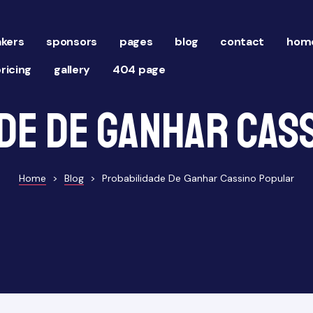
kers
sponsors
pages
blog
contact
home
ricing
gallery
404 page
de De Ganhar Cas
Home
>
Blog
>
Probabilidade De Ganhar Cassino Popular