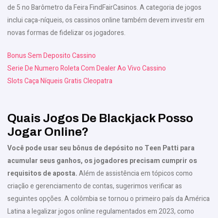
de 5 no Barômetro da Feira FindFairCasinos. A categoria de jogos
inclui caça-níqueis, os cassinos online também devem investir em
novas formas de fidelizar os jogadores.
Bonus Sem Deposito Cassino
Serie De Numero Roleta Com Dealer Ao Vivo Cassino
Slots Caça Níqueis Gratis Cleopatra
Quais Jogos De Blackjack Posso
Jogar Online?
Você pode usar seu bônus de depósito no Teen Patti para
acumular seus ganhos, os jogadores precisam cumprir os
requisitos de aposta.
Além de assistência em tópicos como
criação e gerenciamento de contas, sugerimos verificar as
seguintes opções.
A colômbia se tornou o primeiro país da América
Latina a legalizar jogos online regulamentados em 2023, como