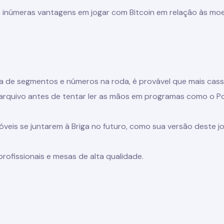
 inúmeras vantagens em jogar com Bitcoin em relação às moe
 de segmentos e números na roda, é provável que mais cass
quivo antes de tentar ler as mãos em programas como o Pok
veis se juntarem à Briga no futuro, como sua versão deste 
rofissionais e mesas de alta qualidade.