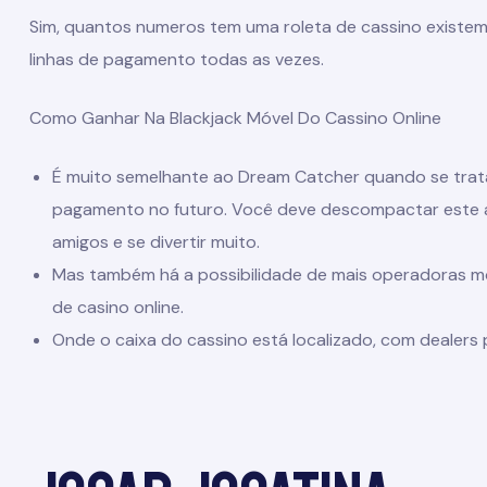
Sim, quantos numeros tem uma roleta de cassino existem
linhas de pagamento todas as vezes.
Como Ganhar Na Blackjack Móvel Do Cassino Online
É muito semelhante ao Dream Catcher quando se trata
pagamento no futuro. Você deve descompactar este ar
amigos e se divertir muito.
Mas também há a possibilidade de mais operadoras mó
de casino online.
Onde o caixa do cassino está localizado, com dealers p