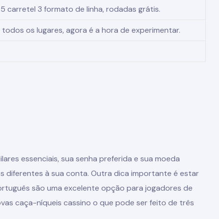
carretel 3 formato de linha, rodadas grátis.
todos os lugares, agora é a hora de experimentar.
lares essenciais, sua senha preferida e sua moeda
s diferentes à sua conta. Outra dica importante é estar
português são uma excelente opção para jogadores de
as caça-níqueis cassino o que pode ser feito de três