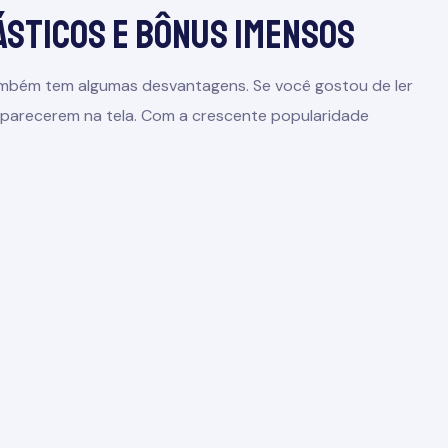
ásticos e Bônus Imensos
também tem algumas desvantagens. Se você gostou de ler
 aparecerem na tela. Com a crescente popularidade