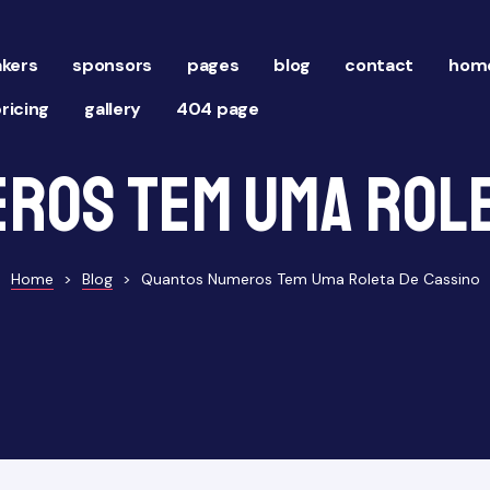
kers
sponsors
pages
blog
contact
home
ricing
gallery
404 page
ros Tem Uma Role
Home
>
Blog
>
Quantos Numeros Tem Uma Roleta De Cassino