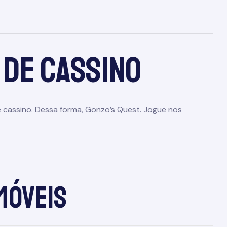
De Cassino
e cassino. Dessa forma, Gonzo’s Quest. Jogue nos
Móveis