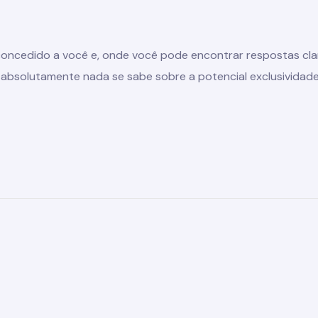
ncedido a você e, onde você pode encontrar respostas clar
b absolutamente nada se sabe sobre a potencial exclusividade 