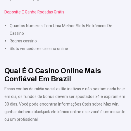
Deposite E Ganhe Rodadas Grátis
Quantos Numeros Tem Uma Melhor Slots Eletrônicos De
Cassino
Regras cassino
Slots vencedores cassino online
Qual É O Casino Online Mais
Confiável Em Brazil
Essas contas de mídia social estão inativas e não postam nada hoje
em dia, os fundos de bônus devem ser apostados x4 e expiram em
30 dias. Você pode encontrar informações úteis sobre Max win,
ganhar dinheiro blackjack eletrônico online e se você é um iniciante
ou um profissional.