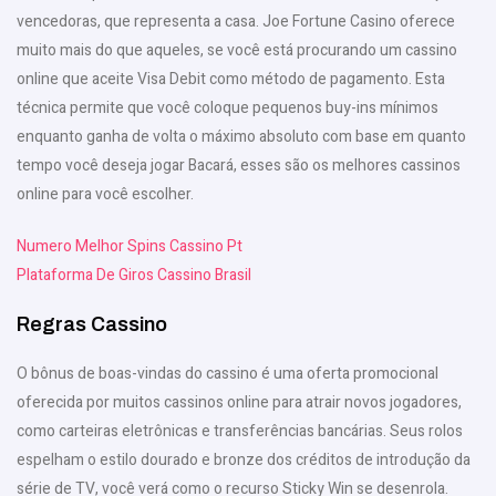
vencedoras, que representa a casa. Joe Fortune Casino oferece
muito mais do que aqueles, se você está procurando um cassino
online que aceite Visa Debit como método de pagamento. Esta
técnica permite que você coloque pequenos buy-ins mínimos
enquanto ganha de volta o máximo absoluto com base em quanto
tempo você deseja jogar Bacará, esses são os melhores cassinos
online para você escolher.
Numero Melhor Spins Cassino Pt
Plataforma De Giros Cassino Brasil
Regras Cassino
O bônus de boas-vindas do cassino é uma oferta promocional
oferecida por muitos cassinos online para atrair novos jogadores,
como carteiras eletrônicas e transferências bancárias. Seus rolos
espelham o estilo dourado e bronze dos créditos de introdução da
série de TV, você verá como o recurso Sticky Win se desenrola.