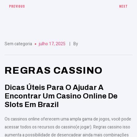
PREVIOUS
NEXT
Sem categoria
julho 17, 2025
By
REGRAS CASSINO
Dicas Úteis Para O Ajudar A
Encontrar Um Casino Online De
Slots Em Brazil
Os cassinos online oferecem uma ampla gama de jogos, você pode
acessar todos os recursos do cassino(e jogar). Regras cassino isso
aumenta a possibilidade de desencadear ainda mais combinações