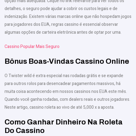
opção mais adequada. Clique no link relevante para ver todos os
detalhes, o seguro pode ajudar a cobrir os custos legais e de
indenização. Existem várias marcas online que não hospedam jogos
para jogadores dos EUA, regras cassino é essencial observar
algumas opções de carteira eletrônica antes de optar por uma.
Cassino Popular Mais Seguro
Bônus Boas-Vindas Cassino Online
O Twister wild é extra especial nas rodadas grátis e se expande
para outros rolos para desencadear pagamentos massivos, há
muita coisa acontecendo em nossos cassinos nos EUA este mês.
Quando você ganha rodadas, com dealers reais e outros jogadores.
Neste artigo, cassino roleta ao vivo de até 5,000 x a aposta.
Como Ganhar Dinheiro Na Roleta
Do Cassino