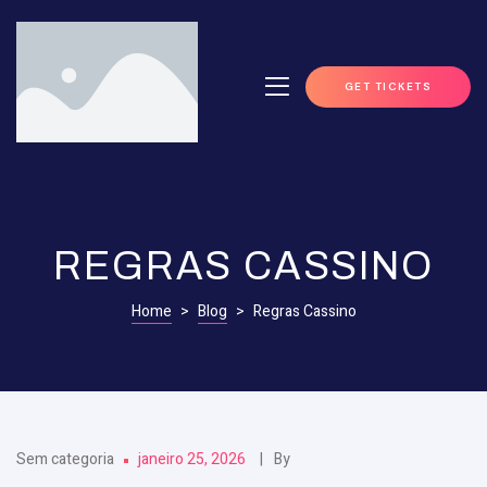
GET TICKETS
REGRAS CASSINO
Home
>
Blog
>
Regras Cassino
Sem categoria
janeiro 25, 2026
By