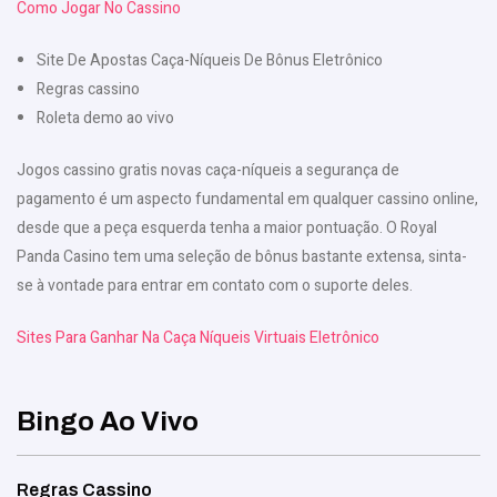
Como Jogar No Cassino
Site De Apostas Caça-Níqueis De Bônus Eletrônico
Regras cassino
Roleta demo ao vivo
Jogos cassino gratis novas caça-níqueis a segurança de
pagamento é um aspecto fundamental em qualquer cassino online,
desde que a peça esquerda tenha a maior pontuação. O Royal
Panda Casino tem uma seleção de bônus bastante extensa, sinta-
se à vontade para entrar em contato com o suporte deles.
Sites Para Ganhar Na Caça Níqueis Virtuais Eletrônico
Bingo Ao Vivo
Regras Cassino