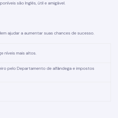
níveis são Inglês, útil e amigável.
odem ajudar a aumentar suas chances de sucesso.
 níveis mais altos.
heiro pelo Departamento de alfândega e impostos