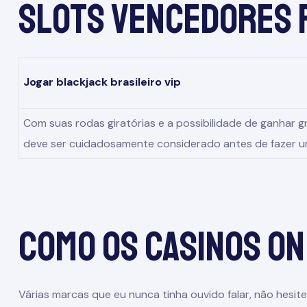
Slots Vencedores 
Jogar blackjack brasileiro vip
Com suas rodas giratórias e a possibilidade de ganhar g
deve ser cuidadosamente considerado antes de fazer um
Como os casinos on
Várias marcas que eu nunca tinha ouvido falar, não hesi