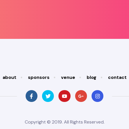
about
sponsors
venue
blog
contact
Copyright © 2019. All Rights Reserved.