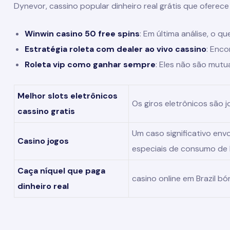
Dynevor, cassino popular dinheiro real grátis que oferece 
Winwin casino 50 free spins
: Em última análise, o q
Estratégia roleta com dealer ao vivo cassino
: Enco
Roleta vip como ganhar sempre
: Eles não são mut
Melhor slots eletrônicos
Os giros eletrônicos são 
cassino gratis
Um caso significativo en
Casino jogos
especiais de consumo de 
Caça níquel que paga
casino online em Brazil b
dinheiro real