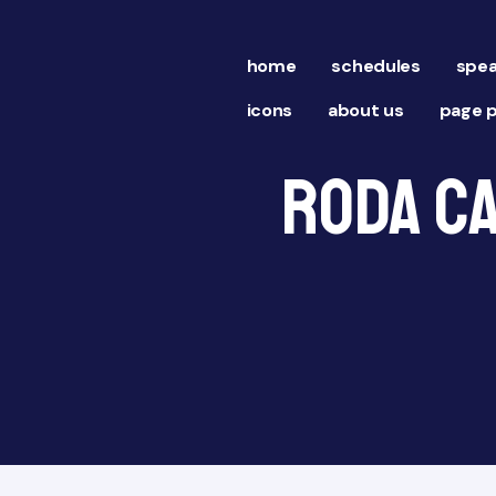
home
schedules
spea
icons
about us
page p
Roda Ca