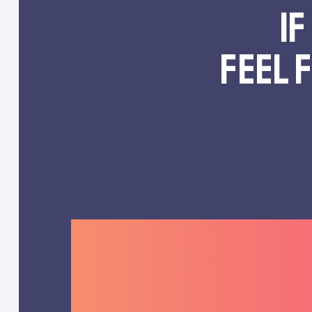
If
feel 