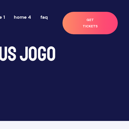
 1
home 4
faq
GET
TICKETS
nus Jogo