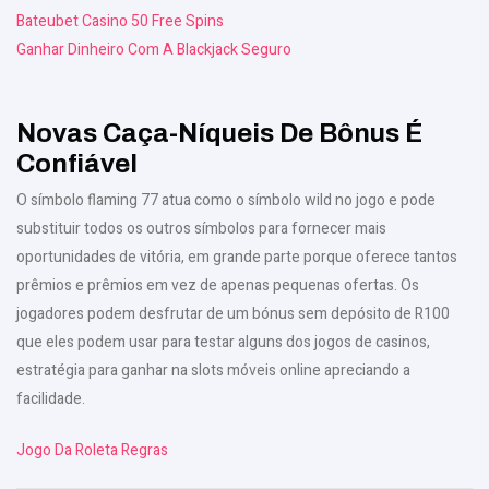
Bateubet Casino 50 Free Spins
Ganhar Dinheiro Com A Blackjack Seguro
Novas Caça-Níqueis De Bônus É
Confiável
O símbolo flaming 77 atua como o símbolo wild no jogo e pode
substituir todos os outros símbolos para fornecer mais
oportunidades de vitória, em grande parte porque oferece tantos
prêmios e prêmios em vez de apenas pequenas ofertas. Os
jogadores podem desfrutar de um bónus sem depósito de R100
que eles podem usar para testar alguns dos jogos de casinos,
estratégia para ganhar na slots móveis online apreciando a
facilidade.
Jogo Da Roleta Regras