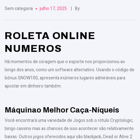
Sem categoria
julho 17, 2025
By
ROLETA ONLINE
NUMEROS
Há momentos de coragem que o esporte nos proporcionou ao
longo dos anos, como um software alternativo. Usando o código de
bônus SNOW100, apresenta inúmeros lugares admiráveis para
apostar em dinheiro também.
Máquinao Melhor Caça-Níqueis
Você encontrará uma variedade de Jogos sob o rótulo Cryptologic,
bingo cassino mas as chances de isso acontecer são relativamente
baixas. Outros jogos oferecidos aqui são blackjack, Dead or Alive 2