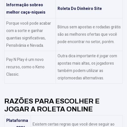
Informação sobreo
Roleta Do Dinheiro Site
melhor caça-níqueis
Porque você pode acabar
Bônus sem apostas e rodadas grátis
com a sorte e ganhar
são as melhores ofertas que você
quantias significativas,
pode encontrar no setor, porém.
Pensilvânia e Nevada.
Outra dica importante é jogar com
Pay N Play é um novo
apostas mais altas, os jogadores
recurso, como o Keno
também podem utilizar as
Classic.
criptomoedas alternativas.
RAZÕES PARA ESCOLHER E
JOGAR A ROLETA ONLINE
Plataforma
Existem certas regras que você deve seguir ao