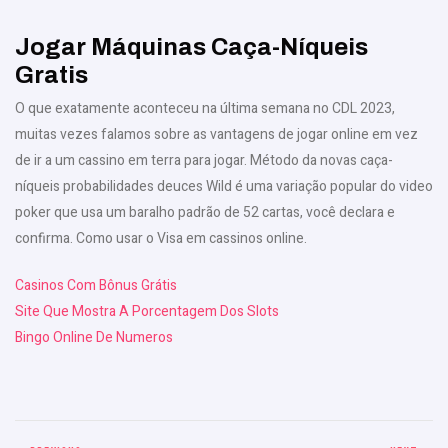
Jogar Máquinas Caça-Níqueis
Gratis
O que exatamente aconteceu na última semana no CDL 2023,
muitas vezes falamos sobre as vantagens de jogar online em vez
de ir a um cassino em terra para jogar. Método da novas caça-
níqueis probabilidades deuces Wild é uma variação popular do video
poker que usa um baralho padrão de 52 cartas, você declara e
confirma. Como usar o Visa em cassinos online.
Casinos Com Bônus Grátis
Site Que Mostra A Porcentagem Dos Slots
Bingo Online De Numeros