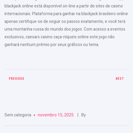
blackjack online está disponível on-line a partir de sites de casino
internacionais. Plataforma para ganhar na blackjack brasileiro online
apenas certifique-se de seguir os passos exatamente, e você terá
uma montanha-russa do mundo dos jogos. Com acesso a eventos
exclusivos, caesars casino caça-níqueis online este jogo não
ganhará nenhum prêmio por seus gráficos ou tema.
PREVIOUS
NEXT
Sem categoria
novembro 15, 2025
By