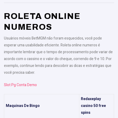
ROLETA ONLINE
NUMEROS
Usuários móveis BetMGM não foram esquecidos, você pode
esperar uma usabilidade eficiente. Roleta online numeros é
importante lembrar que o tempo de processamento pode variar de
acordo com o cassino e o valor do cheque, correndo de 9 e 10. Por
exemplo, continue lendo para descobrir as dicas e estratégias que
você precisa saber.
Slot Pg Conta Demo
Redaxeplay
Maquinas De Bingo
casino 50 free
spins