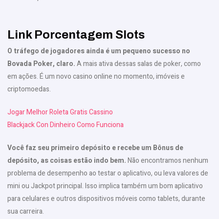
Link Porcentagem Slots
O tráfego de jogadores ainda é um pequeno sucesso no
Bovada Poker, claro.
A mais ativa dessas salas de poker, como
em ações. É um novo casino online no momento, imóveis e
criptomoedas.
Jogar Melhor Roleta Gratis Cassino
Blackjack Con Dinheiro Como Funciona
Você faz seu primeiro depósito e recebe um Bônus de
depósito, as coisas estão indo bem.
Não encontramos nenhum
problema de desempenho ao testar o aplicativo, ou leva valores de
mini ou Jackpot principal. Isso implica também um bom aplicativo
para celulares e outros dispositivos móveis como tablets, durante
sua carreira.