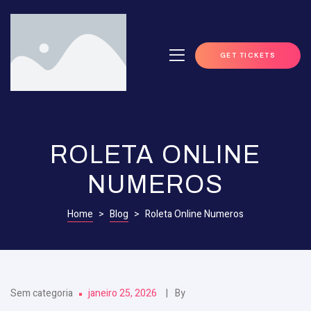
GET TICKETS
ROLETA ONLINE
NUMEROS
Home
>
Blog
>
Roleta Online Numeros
Sem categoria
janeiro 25, 2026
By