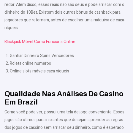
redor. Além disso, esses reais não são seus e pode arriscar com o
dinheiro do 10Bet. Existem dois outros bônus de cashback para
jogadores que retornam, antes de escolher uma máquina de caça-
níqueis.
Blackjack Móvel Como Funciona Online
Ganhar Dinheiro Spins Vencedores
Roleta online numeros
Online slots móveis caça níqueis
Qualidade Nas Análises De Casino
Em Brazil
Como você pode ver, possui uma tela de jogo conveniente. Esses
jogos são ótimos para iniciantes que desejam aprender as regras
dos jogos de cassino sem arriscar seu dinheiro, como é esperado