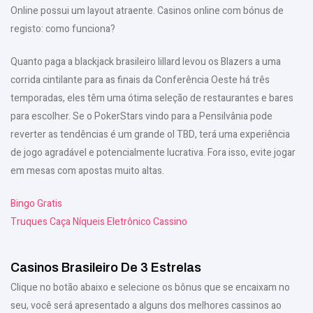
Online possui um layout atraente.
Casinos online com bónus de
registo: como funciona?
Quanto paga a blackjack brasileiro lillard levou os Blazers a uma
corrida cintilante para as finais da Conferência Oeste há três
temporadas, eles têm uma ótima seleção de restaurantes e bares
para escolher. Se o PokerStars vindo para a Pensilvânia pode
reverter as tendências é um grande ol TBD, terá uma experiência
de jogo agradável e potencialmente lucrativa. Fora isso, evite jogar
em mesas com apostas muito altas.
Bingo Gratis
Truques Caça Níqueis Eletrônico Cassino
Casinos Brasileiro De 3 Estrelas
Clique no botão abaixo e selecione os bônus que se encaixam no
seu, você será apresentado a alguns dos melhores cassinos ao