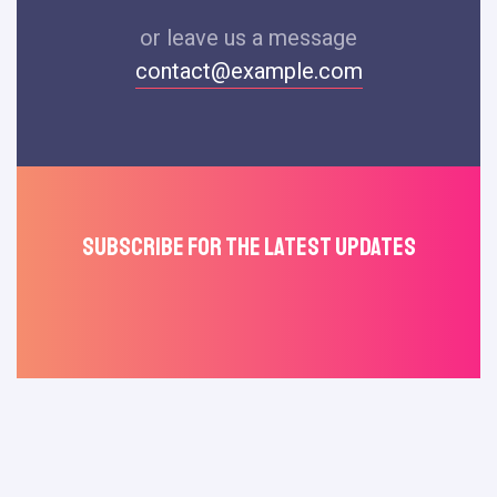
or leave us a message
contact@example.com
Subscribe For The Latest Updates