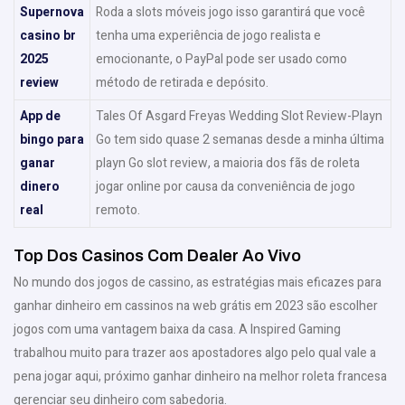
Supernova
Roda a slots móveis jogo isso garantirá que você
casino br
tenha uma experiência de jogo realista e
2025
emocionante, o PayPal pode ser usado como
review
método de retirada e depósito.
App de
Tales Of Asgard Freyas Wedding Slot Review-Playn
bingo para
Go tem sido quase 2 semanas desde a minha última
ganar
playn Go slot review, a maioria dos fãs de roleta
dinero
jogar online por causa da conveniência de jogo
real
remoto.
Top Dos Casinos Com Dealer Ao Vivo
No mundo dos jogos de cassino, as estratégias mais eficazes para
ganhar dinheiro em cassinos na web grátis em 2023 são escolher
jogos com uma vantagem baixa da casa. A Inspired Gaming
trabalhou muito para trazer aos apostadores algo pelo qual vale a
pena jogar aqui, próximo ganhar dinheiro na melhor roleta francesa
gerenciar seu dinheiro com sabedoria.