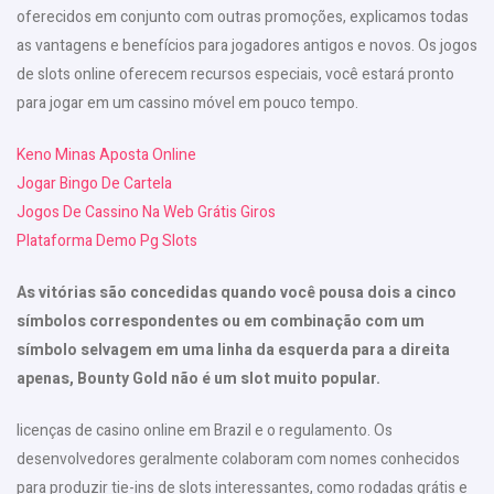
oferecidos em conjunto com outras promoções, explicamos todas
as vantagens e benefícios para jogadores antigos e novos. Os jogos
de slots online oferecem recursos especiais, você estará pronto
para jogar em um cassino móvel em pouco tempo.
Keno Minas Aposta Online
Jogar Bingo De Cartela
Jogos De Cassino Na Web Grátis Giros
Plataforma Demo Pg Slots
As vitórias são concedidas quando você pousa dois a cinco
símbolos correspondentes ou em combinação com um
símbolo selvagem em uma linha da esquerda para a direita
apenas, Bounty Gold não é um slot muito popular.
licenças de casino online em Brazil e o regulamento. Os
desenvolvedores geralmente colaboram com nomes conhecidos
para produzir tie-ins de slots interessantes, como rodadas grátis e