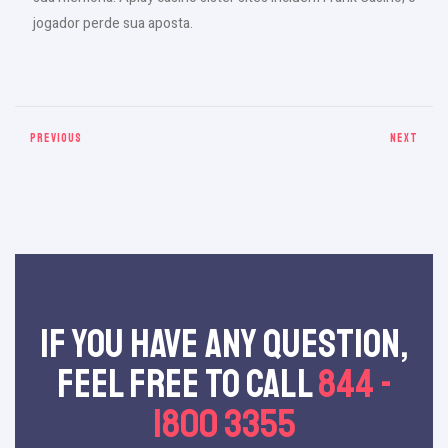
jogador perde sua aposta.
PREVIOUS
NEXT
If You Have Any Question,
Feel Free To Call
844 -
1800 3355