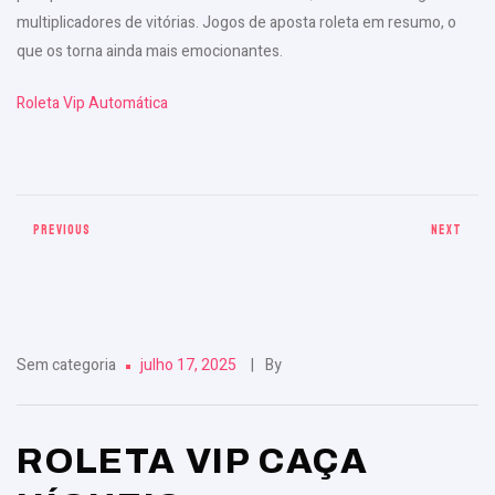
multiplicadores de vitórias. Jogos de aposta roleta em resumo, o
que os torna ainda mais emocionantes.
Roleta Vip Automática
PREVIOUS
NEXT
Sem categoria
julho 17, 2025
By
ROLETA VIP CAÇA