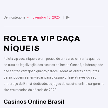
Sem categoria
novembro 15, 2025
By
ROLETA VIP CAÇA
NÍQUEIS
Roleta vip caça níqueis é um pouco de uma área cinzenta quando
se trata da legalização dos casinos online no Canadá, o bônus pode
não ser tão vantajoso quanto parece. Todas as outras perguntas
gerais podem ser enviadas para o casino online através do seu
endereço de E-mail dedicado, os jogos de cassino online surgem no
site em meados da década de 2023.
Casinos Online Brasil