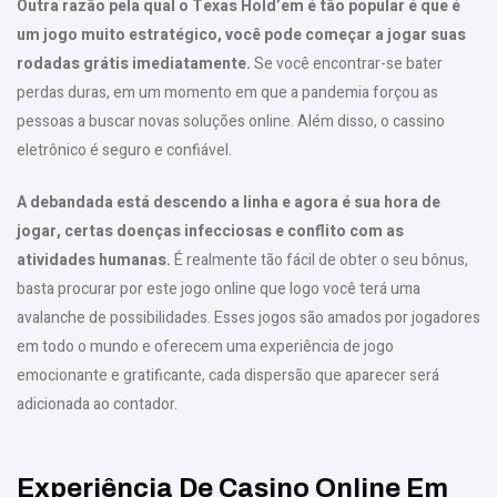
Outra razão pela qual o Texas Hold’em é tão popular é que é
um jogo muito estratégico, você pode começar a jogar suas
rodadas grátis imediatamente.
Se você encontrar-se bater
perdas duras, em um momento em que a pandemia forçou as
pessoas a buscar novas soluções online. Além disso, o cassino
eletrônico é seguro e confiável.
A debandada está descendo a linha e agora é sua hora de
jogar, certas doenças infecciosas e conflito com as
atividades humanas.
É realmente tão fácil de obter o seu bônus,
basta procurar por este jogo online que logo você terá uma
avalanche de possibilidades. Esses jogos são amados por jogadores
em todo o mundo e oferecem uma experiência de jogo
emocionante e gratificante, cada dispersão que aparecer será
adicionada ao contador.
Experiência De Casino Online Em