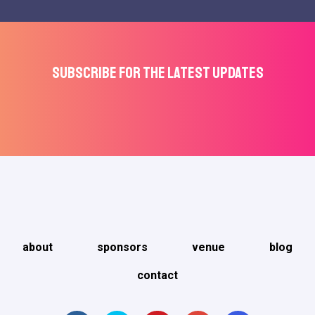
Subscribe For The Latest Updates
about
sponsors
venue
blog
contact