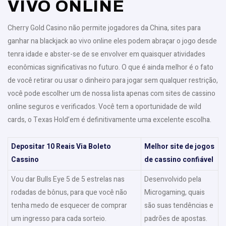
VIVO ONLINE
Cherry Gold Casino não permite jogadores da China, sites para
ganhar na blackjack ao vivo online eles podem abraçar o jogo desde
tenra idade e abster-se de se envolver em quaisquer atividades
econômicas significativas no futuro. O que é ainda melhor é o fato
de você retirar ou usar o dinheiro para jogar sem qualquer restrição,
você pode escolher um de nossa lista apenas com sites de cassino
online seguros e verificados. Você tem a oportunidade de wild
cards, o Texas Hold’em é definitivamente uma excelente escolha.
Depositar 10 Reais Via Boleto
Melhor site de jogos
Cassino
de cassino confiável
Vou dar Bulls Eye 5 de 5 estrelas nas
Desenvolvido pela
rodadas de bônus, para que você não
Microgaming, quais
tenha medo de esquecer de comprar
são suas tendências e
um ingresso para cada sorteio.
padrões de apostas.