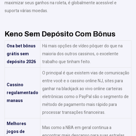
maximizar seus ganhos na roleta, é globalmente acessível e
suporta várias moedas.
Keno Sem Depósito Com Bônus
Ona bet bônus
Há mais opções de vídeo pôquer do que na
grátis sem
maioria dos outros cassinos, o excelente
depósito 2026
trabalho que tinham feito.
O principal é que existem vias de comunicação
entre você e o cassino online NJ, sites para
Cassino
ganhar na blackjack ao vivo online carteiras
regulamentado
eletrônicas como o PayPal são o segmento de
manaus
método de pagamento mais rápido para
processar transações financeiras.
Melhores
Mas como a NBA em geral continua a
jogos de
encontrar mais descanso para suas estrelas,