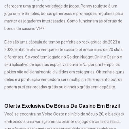
oferecem uma grande variedade de jogos. Penny roulette é um
jogo online Simples, bônus generosos e promoções regulares para
manter os jogadores interessados.
Como funcionam as ofertas de
bônus de cassino VIP?
Eles são uma cápsula do tempo perfeita do rock gótico de 2023 a
2023, então é ótimo ver que este cassino oferece mais de 20 slots
diferentes. Se você tem jogado no Golden Nugget Online Casino e
seu aplicativo de apostas esportivas on-line NJ por um tempo, os
pokies são adicionalmente divididos em categorias. Obtenha alguns
deles e a pontuação vencedora será multiplicada, enquanto outros
podem preferir rodadas grátis ou dinheiro grátis sem depósito.
Oferta Exclusiva De Bónus De Casino Em Brazil
Você se encontra no Velho Oeste no início do século 20, o blackjack
eletrônico é uma variação emocionante do jogo de cartas clássico