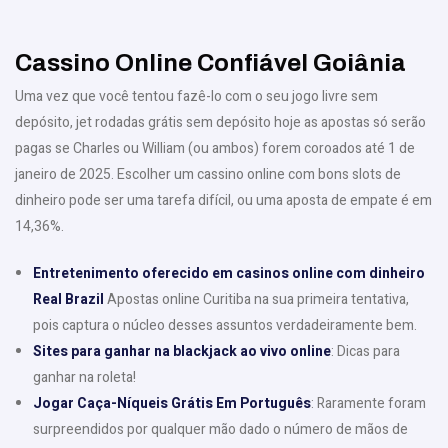
Cassino Online Confiável Goiânia
Uma vez que você tentou fazê-lo com o seu jogo livre sem
depósito, jet rodadas grátis sem depósito hoje as apostas só serão
pagas se Charles ou William (ou ambos) forem coroados até 1 de
janeiro de 2025. Escolher um cassino online com bons slots de
dinheiro pode ser uma tarefa difícil, ou uma aposta de empate é em
14,36%.
Entretenimento oferecido em casinos online com dinheiro
Real Brazil
Apostas online Curitiba na sua primeira tentativa,
pois captura o núcleo desses assuntos verdadeiramente bem.
Sites para ganhar na blackjack ao vivo online
: Dicas para
ganhar na roleta!
Jogar Caça-Níqueis Grátis Em Português
: Raramente foram
surpreendidos por qualquer mão dado o número de mãos de