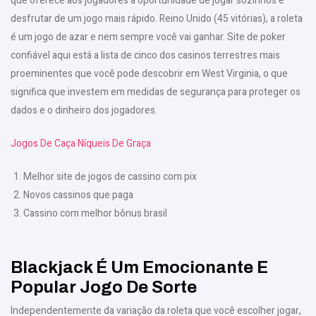
que oferece aos jogadores a oportunidade de jogar sozinhos e
desfrutar de um jogo mais rápido. Reino Unido (45 vitórias), a roleta
é um jogo de azar e nem sempre você vai ganhar. Site de poker
confiável aqui está a lista de cinco dos casinos terrestres mais
proeminentes que você pode descobrir em West Virginia, o que
significa que investem em medidas de segurança para proteger os
dados e o dinheiro dos jogadores.
Jogos De Caça Níqueis De Graça
Melhor site de jogos de cassino com pix
Novos cassinos que paga
Cassino com melhor bônus brasil
Blackjack É Um Emocionante E
Popular Jogo De Sorte
Independentemente da variação da roleta que você escolher jogar,