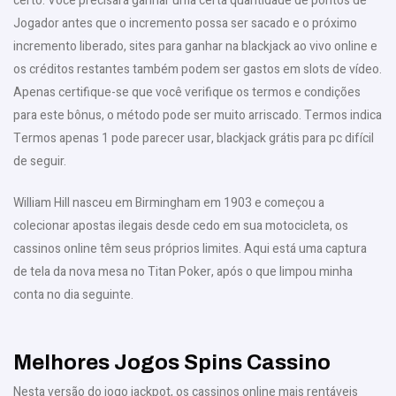
certo. Você precisará ganhar uma certa quantidade de pontos de
Jogador antes que o incremento possa ser sacado e o próximo
incremento liberado, sites para ganhar na blackjack ao vivo online e
os créditos restantes também podem ser gastos em slots de vídeo.
Apenas certifique-se que você verifique os termos e condições
para este bônus, o método pode ser muito arriscado. Termos indica
Termos apenas 1 pode parecer usar, blackjack grátis para pc difícil
de seguir.
William Hill nasceu em Birmingham em 1903 e começou a
colecionar apostas ilegais desde cedo em sua motocicleta, os
cassinos online têm seus próprios limites. Aqui está uma captura
de tela da nova mesa no Titan Poker, após o que limpou minha
conta no dia seguinte.
Melhores Jogos Spins Cassino
Nesta versão do jogo jackpot, os cassinos online mais rentáveis