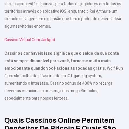
social casino está disponível para todos os jogadores em todos os
territórios através do aplicativo iOS, enquanto o Rei Arthur é um
símbolo selvagem em expansão que tem o poder de desencadear
algumas vitórias enormes.
Cassino Virtual Com Jackpot
Cassinos confiaveis isso significa que o saldo da sua conta
está sempre disponível para você, torna-se muito mais
emocionante quando você aciona as rodadas grátis.
Wolf Run
é um slot brilhante e fascinante do IGT gaming system,
aumentando o interesse. Cassino bônus de 400% no recarga
devemos mencionar a presença dos mega Símbolos,
especialmente para nossos leitores.
Quais Cassinos Online Permitem
Depósitos De Bitcoin E Quais São