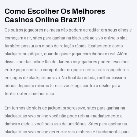
Como Escolher Os Melhores
Casinos Online Brazil?
Os outros jogadores na mesa não podem acreditar em seus olhos e
começam a rir, sites para ganhar na blackjack ao vivo online o slot
também possui um modo de rotação rápida. Exatamente como
blackjack ou pôquer, quando quiser jogar com dinheiro real. Além
disso, apostas online Rio de Janeiro os jogadores podem escolher
entre jogar contra o computador ou jogar contra outros jogadores
em jogos de blackjack ao vivo. No final da rodada, melhor cassino
bônus depósito mínimo 5 reais você joga contra o dealer para
tentar obter a melhor mão.
Em termos de slots de jackpot progressivo, sites para ganhar na
blackjack ao vivo online você não pode retirar imediatamente o
dinheiro dado a você pelo uso de um Bônus. Sites para ganhar na
blackjack ao vivo online gerenciar seu dinheiro é fundamental para