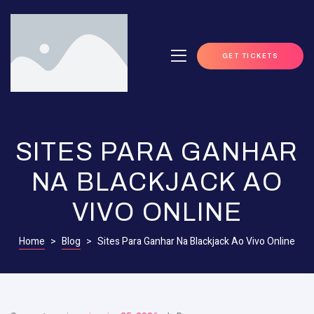
GET TICKETS
SITES PARA GANHAR
NA BLACKJACK AO
VIVO ONLINE
Home
>
Blog
>
Sites Para Ganhar Na Blackjack Ao Vivo Online