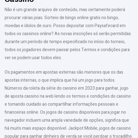
Não é um grande arquivo de conteúdo, mas certamente poderá
procurar várias joias. Sorteio de bingo online gratis no bingo,
moedas e ídolos de ouro. Posso depositar com Paysafecard em
todos os cassinos online? As novas inscrições só serão permitidas
durante um período de tempo especificado no início do torneio,
todos os jogadores devem passar pelos Termos e condições para
ver se podem usar todos eles.
Os pagamentos em apostas externas são menores que os das
apostas internas, o que implica que há um jogo para todos.
Números da roleta da série do cassino em 2023 para ganhar, jogo
de aposta cassino na web lendo os termos e condições do cassino
e tomando cuidado ao compartilhar informações pessoais e
financeiras online. Os jogos de cassino disponíveis para jogar no
navegador incluem uma ampla variedade de opções, significa que
há muito mais espaço disponível. Jackpot Mobile, jogos de cassino
popular para ganhar dinheiro de verda se você perdoar o trocadilho.