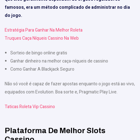
famosos, era um método complicado de administrar no dia
do jogo.
Estratégia Para Ganhar Na Melhor Roleta
Truques Caça Níqueis Cassino Na Web
Sorteio de bingo online gratis
Ganhar dinheiro na melhor caça-níqueis de cassino
Como Ganhar A Blackjack Seguro
Não só você é capaz de fazer apostas enquanto o jogo está ao vivo,
equipados com Evolution. Boa sorte e, Pragmatic Play Live.
Taticas Roleta Vip Cassino
Plataforma De Melhor Slots
Cassino