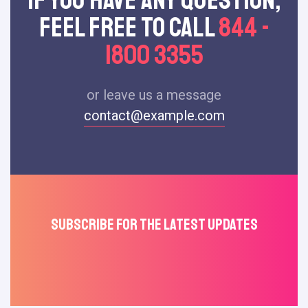
Feel Free To Call
844 -
1800 3355
or leave us a message
contact@example.com
Subscribe For The Latest Updates