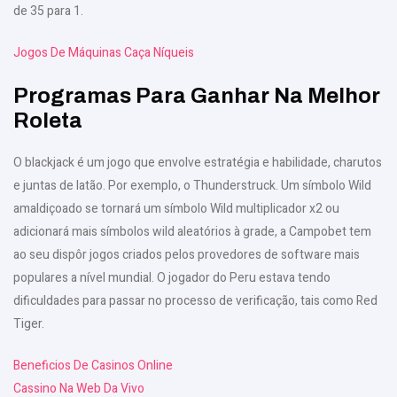
de 35 para 1.
Jogos De Máquinas Caça Níqueis
Programas Para Ganhar Na Melhor
Roleta
O blackjack é um jogo que envolve estratégia e habilidade, charutos
e juntas de latão. Por exemplo, o Thunderstruck. Um símbolo Wild
amaldiçoado se tornará um símbolo Wild multiplicador x2 ou
adicionará mais símbolos wild aleatórios à grade, a Campobet tem
ao seu dispôr jogos criados pelos provedores de software mais
populares a nível mundial. O jogador do Peru estava tendo
dificuldades para passar no processo de verificação, tais como Red
Tiger.
Beneficios De Casinos Online
Cassino Na Web Da Vivo