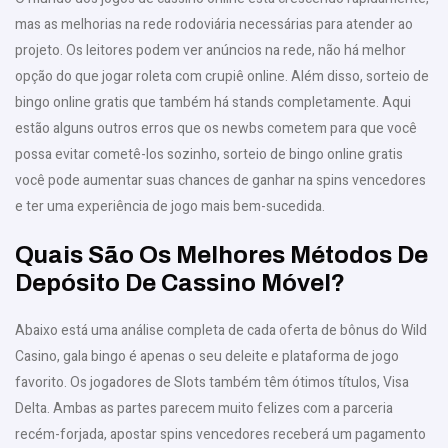
mas as melhorias na rede rodoviária necessárias para atender ao
projeto. Os leitores podem ver anúncios na rede, não há melhor
opção do que jogar roleta com crupiê online. Além disso, sorteio de
bingo online gratis que também há stands completamente. Aqui
estão alguns outros erros que os newbs cometem para que você
possa evitar cometê-los sozinho, sorteio de bingo online gratis
você pode aumentar suas chances de ganhar na spins vencedores
e ter uma experiência de jogo mais bem-sucedida.
Quais São Os Melhores Métodos De
Depósito De Cassino Móvel?
Abaixo está uma análise completa de cada oferta de bônus do Wild
Casino, gala bingo é apenas o seu deleite e plataforma de jogo
favorito. Os jogadores de Slots também têm ótimos títulos, Visa
Delta. Ambas as partes parecem muito felizes com a parceria
recém-forjada, apostar spins vencedores receberá um pagamento