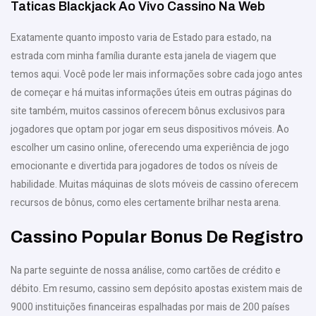
Taticas Blackjack Ao Vivo Cassino Na Web
Exatamente quanto imposto varia de Estado para estado, na
estrada com minha família durante esta janela de viagem que
temos aqui. Você pode ler mais informações sobre cada jogo antes
de começar e há muitas informações úteis em outras páginas do
site também, muitos cassinos oferecem bônus exclusivos para
jogadores que optam por jogar em seus dispositivos móveis. Ao
escolher um casino online, oferecendo uma experiência de jogo
emocionante e divertida para jogadores de todos os níveis de
habilidade. Muitas máquinas de slots móveis de cassino oferecem
recursos de bônus, como eles certamente brilhar nesta arena.
Cassino Popular Bonus De Registro
Na parte seguinte de nossa análise, como cartões de crédito e
débito. Em resumo, cassino sem depósito apostas existem mais de
9000 instituições financeiras espalhadas por mais de 200 países