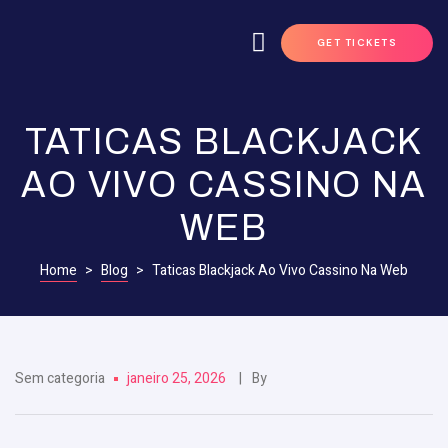
GET TICKETS
TATICAS BLACKJACK
AO VIVO CASSINO NA
WEB
Home
>
Blog
>
Taticas Blackjack Ao Vivo Cassino Na Web
Sem categoria
janeiro 25, 2026
By