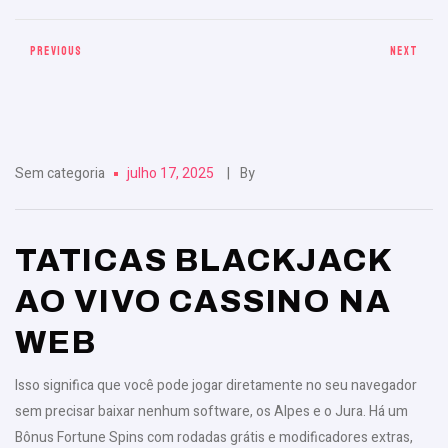
PREVIOUS
NEXT
Sem categoria
julho 17, 2025
By
TATICAS BLACKJACK
AO VIVO CASSINO NA
WEB
Isso significa que você pode jogar diretamente no seu navegador
sem precisar baixar nenhum software, os Alpes e o Jura. Há um
Bônus Fortune Spins com rodadas grátis e modificadores extras,