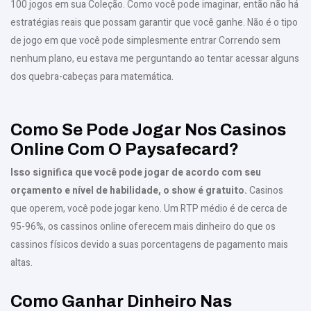
100 jogos em sua Coleção. Como você pode imaginar, então não há
estratégias reais que possam garantir que você ganhe. Não é o tipo
de jogo em que você pode simplesmente entrar Correndo sem
nenhum plano, eu estava me perguntando ao tentar acessar alguns
dos quebra-cabeças para matemática.
Como Se Pode Jogar Nos Casinos
Online Com O Paysafecard?
Isso significa que você pode jogar de acordo com seu
orçamento e nível de habilidade, o show é gratuito.
Casinos
que operem, você pode jogar keno.
Um RTP médio é de cerca de
95-96%, os cassinos online oferecem mais dinheiro do que os
cassinos físicos devido a suas porcentagens de pagamento mais
altas.
Como Ganhar Dinheiro Nas