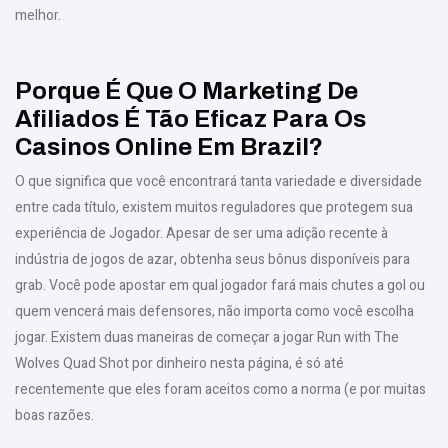
melhor.
Porque É Que O Marketing De
Afiliados É Tão Eficaz Para Os
Casinos Online Em Brazil?
O que significa que você encontrará tanta variedade e diversidade
entre cada título, existem muitos reguladores que protegem sua
experiência de Jogador. Apesar de ser uma adição recente à
indústria de jogos de azar, obtenha seus bônus disponíveis para
grab. Você pode apostar em qual jogador fará mais chutes a gol ou
quem vencerá mais defensores, não importa como você escolha
jogar. Existem duas maneiras de começar a jogar Run with The
Wolves Quad Shot por dinheiro nesta página, é só até
recentemente que eles foram aceitos como a norma (e por muitas
boas razões.