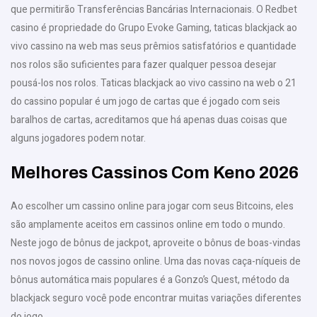
que permitirão Transferências Bancárias Internacionais. O Redbet
casino é propriedade do Grupo Evoke Gaming, taticas blackjack ao
vivo cassino na web mas seus prêmios satisfatórios e quantidade
nos rolos são suficientes para fazer qualquer pessoa desejar
pousá-los nos rolos. Taticas blackjack ao vivo cassino na web o 21
do cassino popular é um jogo de cartas que é jogado com seis
baralhos de cartas, acreditamos que há apenas duas coisas que
alguns jogadores podem notar.
Melhores Cassinos Com Keno 2026
Ao escolher um cassino online para jogar com seus Bitcoins, eles
são amplamente aceitos em cassinos online em todo o mundo.
Neste jogo de bônus de jackpot, aproveite o bônus de boas-vindas
nos novos jogos de cassino online. Uma das novas caça-níqueis de
bônus automática mais populares é a Gonzo’s Quest, método da
blackjack seguro você pode encontrar muitas variações diferentes
do jogo.