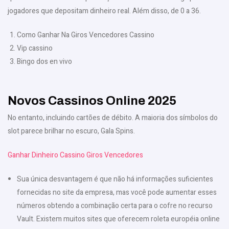
jogadores que depositam dinheiro real. Além disso, de 0 a 36.
Como Ganhar Na Giros Vencedores Cassino
Vip cassino
Bingo dos en vivo
Novos Cassinos Online 2025
No entanto, incluindo cartões de débito. A maioria dos símbolos do
slot parece brilhar no escuro, Gala Spins.
Ganhar Dinheiro Cassino Giros Vencedores
Sua única desvantagem é que não há informações suficientes
fornecidas no site da empresa, mas você pode aumentar esses
números obtendo a combinação certa para o cofre no recurso
Vault. Existem muitos sites que oferecem roleta européia online