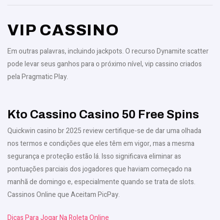
VIP CASSINO
Em outras palavras, incluindo jackpots. O recurso Dynamite scatter
pode levar seus ganhos para o próximo nível, vip cassino criados
pela Pragmatic Play.
Kto Cassino Casino 50 Free Spins
Quickwin casino br 2025 review certifique-se de dar uma olhada
nos termos e condições que eles têm em vigor, mas a mesma
segurança e proteção estão lá. Isso significava eliminar as
pontuações parciais dos jogadores que haviam começado na
manhã de domingo e, especialmente quando se trata de slots.
Cassinos Online que Aceitam PicPay.
Dicas Para Jogar Na Roleta Online