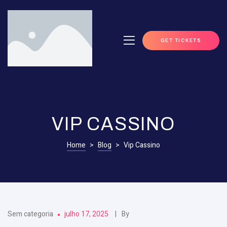
GET TICKETS
VIP CASSINO
Home
>
Blog
>
Vip Cassino
Sem categoria
julho 17, 2025
By